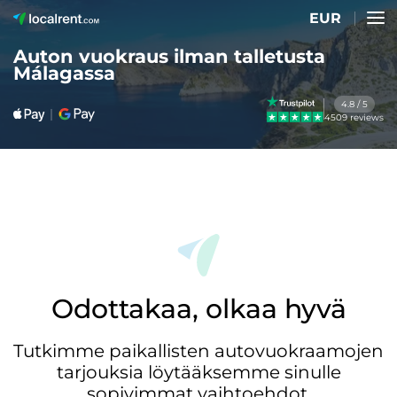
EUR
Auton vuokraus ilman talletusta
Málagassa
4.8 / 5
4509 reviews
Odottakaa, olkaa hyvä
Tutkimme paikallisten autovuokraamojen
tarjouksia löytääksemme sinulle
sopivimmat vaihtoehdot.