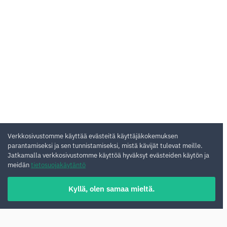
Verkkosivustomme käyttää evästeitä käyttäjäkokemuksen
parantamiseksi ja sen tunnistamiseksi, mistä kävijät tulevat meille.
Jatkamalla verkkosivustomme käyttöä hyväksyt evästeiden käytön ja
meidän
tietosuojakäytäntö
Kyllä, olen samaa mieltä.