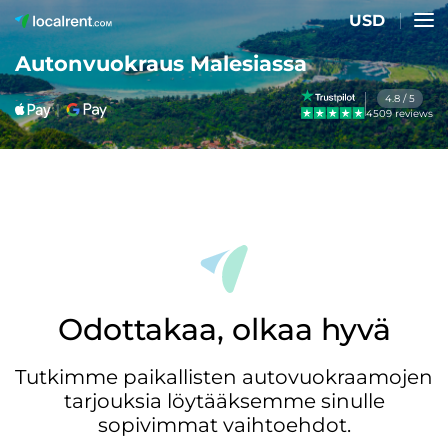
USD
Autonvuokraus Malesiassa
4.8 / 5
4509 reviews
Odottakaa, olkaa hyvä
Tutkimme paikallisten autovuokraamojen
tarjouksia löytääksemme sinulle
sopivimmat vaihtoehdot.