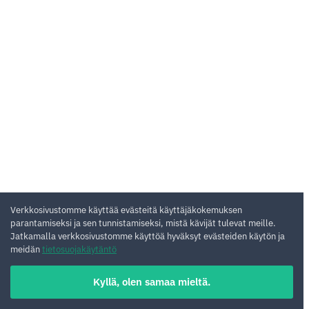
Verkkosivustomme käyttää evästeitä käyttäjäkokemuksen
parantamiseksi ja sen tunnistamiseksi, mistä kävijät tulevat meille.
Jatkamalla verkkosivustomme käyttöä hyväksyt evästeiden käytön ja
meidän
tietosuojakäytäntö
Kyllä, olen samaa mieltä.