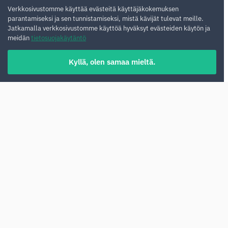
Verkkosivustomme käyttää evästeitä käyttäjäkokemuksen
parantamiseksi ja sen tunnistamiseksi, mistä kävijät tulevat meille.
Jatkamalla verkkosivustomme käyttöä hyväksyt evästeiden käytön ja
meidän
tietosuojakäytäntö
Kyllä, olen samaa mieltä.