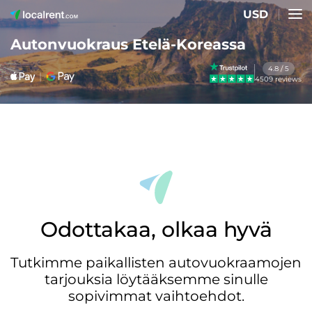
USD
Autonvuokraus Etelä-Koreassa
4.8 / 5
4509 reviews
Odottakaa, olkaa hyvä
Tutkimme paikallisten autovuokraamojen
tarjouksia löytääksemme sinulle
sopivimmat vaihtoehdot.