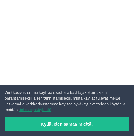
Verkkosivustomme käyttää evästeitä käyttäjäkokemuksen
parantamiseksi ja sen tunnistamiseksi, mistä kävijät tulevat meille.
Jatkamalla verkkosivustomme käyttöä hyväksyt evästeiden käytön ja
meidän
tietosuojakäytäntö
Kyllä, olen samaa mieltä.