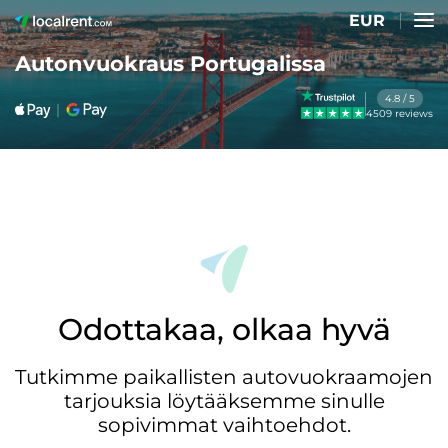
EUR
Autonvuokraus Portugalissa
4.8 / 5
4509 reviews
Odottakaa, olkaa hyvä
Tutkimme paikallisten autovuokraamojen
tarjouksia löytääksemme sinulle
sopivimmat vaihtoehdot.