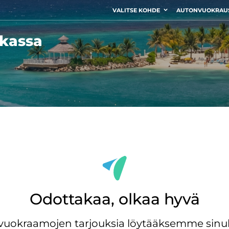
VALITSE KOHDE
AUTONVUOKRAU
kassa
Odottakaa, olkaa hyvä
ovuokraamojen tarjouksia löytääksemme sinul