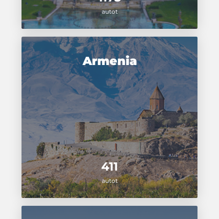
autot
Armenia
411
autot