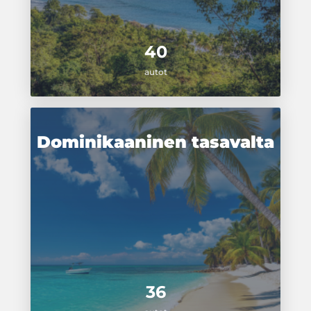
40
autot
Dominikaaninen tasavalta
36