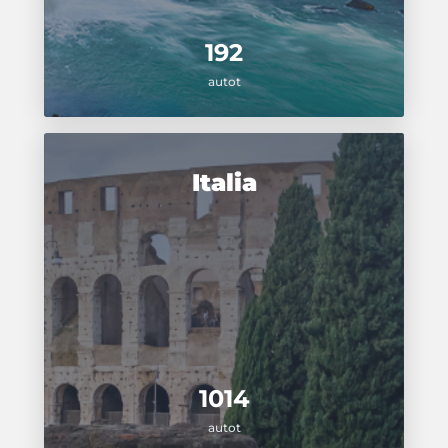
192
autot
Italia
1014
autot