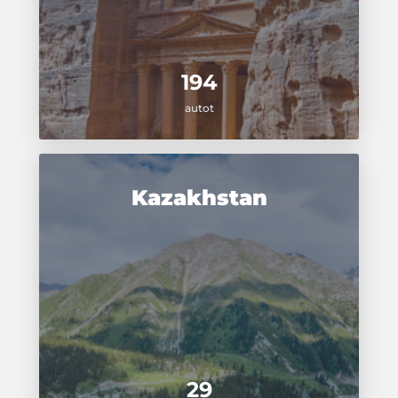
194
autot
Kazakhstan
29