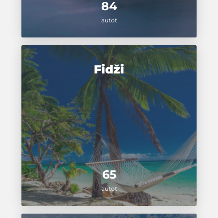
84
autot
Fidži
65
autot