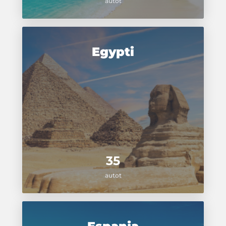
autot
Egypti
35
autot