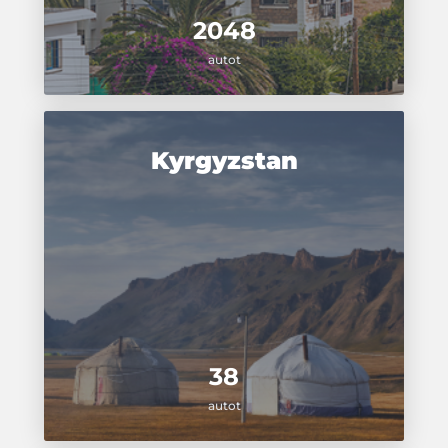
2048
autot
Kyrgyzstan
38
autot