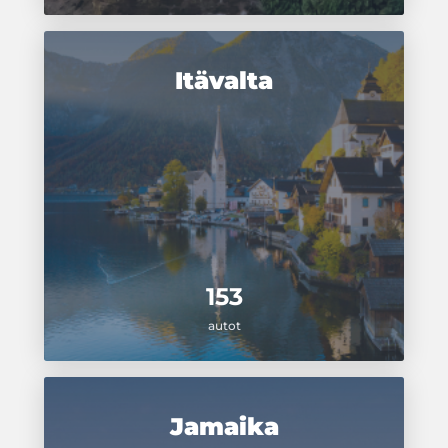
Itävalta
153
autot
Jamaika