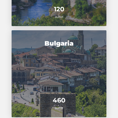
120
autot
Bulgaria
460
autot