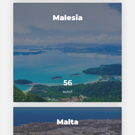
Malesia
56
autot
Malta