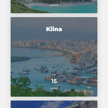
autot
Kiina
15
autot