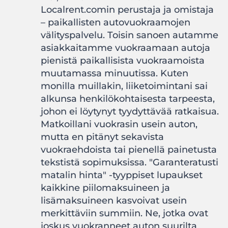
Localrent.comin perustaja ja omistaja
– paikallisten autovuokraamojen
välityspalvelu. Toisin sanoen autamme
asiakkaitamme vuokraamaan autoja
pienistä paikallisista vuokraamoista
muutamassa minuutissa. Kuten
monilla muillakin, liiketoimintani sai
alkunsa henkilökohtaisesta tarpeesta,
johon ei löytynyt tyydyttävää ratkaisua.
Matkoillani vuokrasin usein auton,
mutta en pitänyt sekavista
vuokraehdoista tai pienellä painetusta
tekstistä sopimuksissa. "Garanteratusti
matalin hinta" -tyyppiset lupaukset
kaikkine piilomaksuineen ja
lisämaksuineen kasvoivat usein
merkittäviin summiin. Ne, jotka ovat
joskus vuokranneet auton suurilta