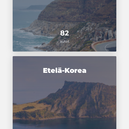
82
autot
Etelä-Korea