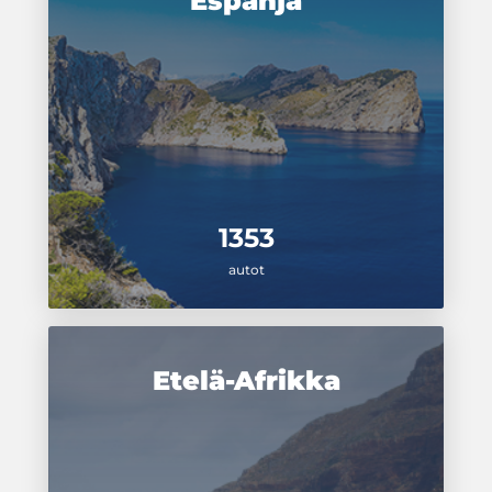
Espanja
1353
autot
Etelä-Afrikka