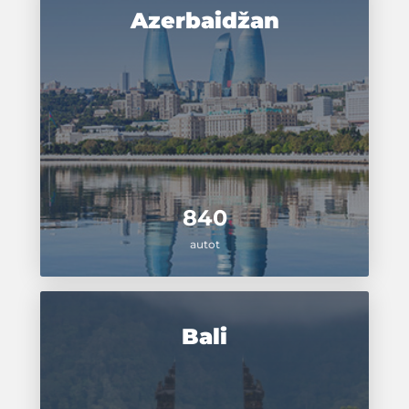
Azerbaidžan
840
autot
Bali