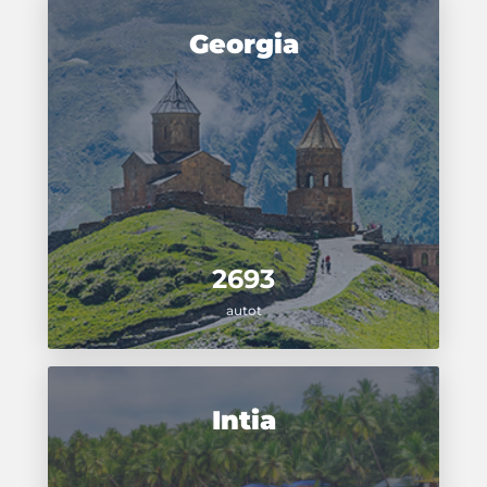
Georgia
2693
autot
Intia