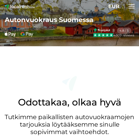
EUR
Autonvuokraus Suomessa
4.8 / 5
4509 reviews
Odottakaa, olkaa hyvä
Tutkimme paikallisten autovuokraamojen
tarjouksia löytääksemme sinulle
sopivimmat vaihtoehdot.