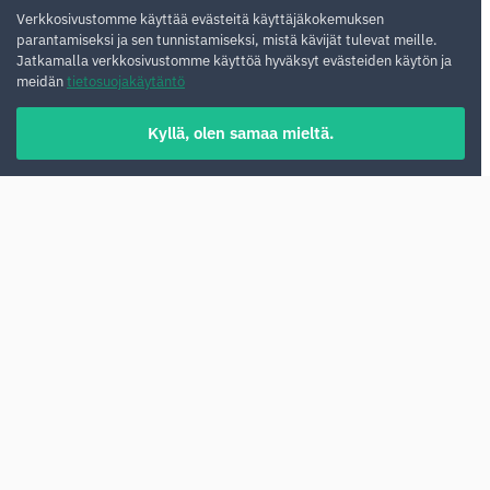
Verkkosivustomme käyttää evästeitä käyttäjäkokemuksen
parantamiseksi ja sen tunnistamiseksi, mistä kävijät tulevat meille.
Jatkamalla verkkosivustomme käyttöä hyväksyt evästeiden käytön ja
meidän
tietosuojakäytäntö
Kyllä, olen samaa mieltä.