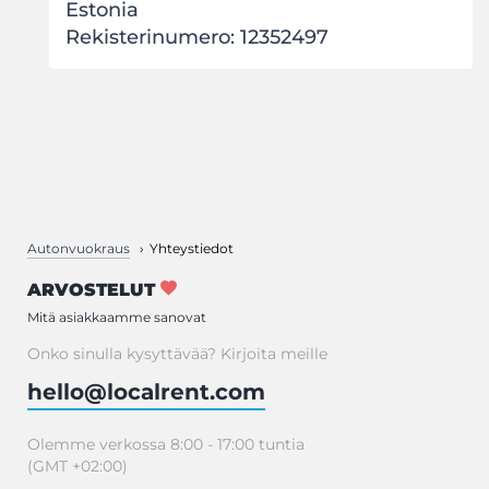
Estonia
Rekisterinumero: 12352497
Autonvuokraus
Yhteystiedot
ARVOSTELUT
Mitä asiakkaamme sanovat
Onko sinulla kysyttävää? Kirjoita meille
hello@localrent.com
Olemme verkossa 8:00 - 17:00 tuntia
(GMT +02:00)