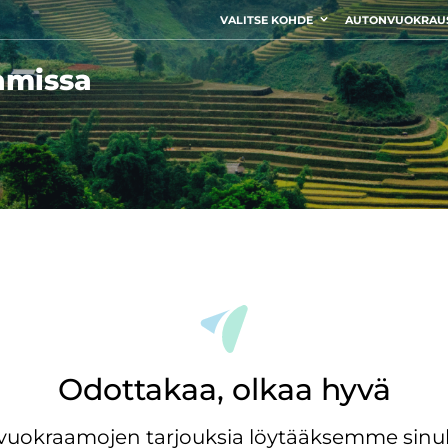
VALITSE KOHDE
AUTONVUOKRAU
amissa
Odottakaa, olkaa hyvä
ovuokraamojen tarjouksia löytääksemme sinul