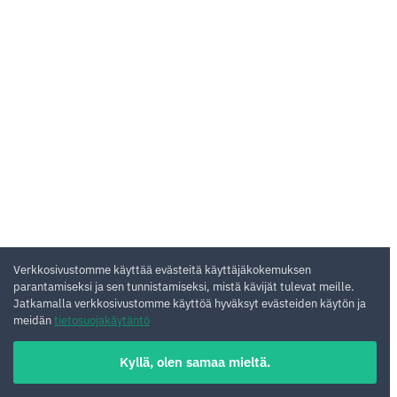
Verkkosivustomme käyttää evästeitä käyttäjäkokemuksen
parantamiseksi ja sen tunnistamiseksi, mistä kävijät tulevat meille.
Jatkamalla verkkosivustomme käyttöä hyväksyt evästeiden käytön ja
meidän
tietosuojakäytäntö
Kyllä, olen samaa mieltä.