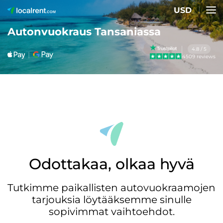
USD
Autonvuokraus Tansaniassa
4.8 / 5
4509 reviews
Odottakaa, olkaa hyvä
Tutkimme paikallisten autovuokraamojen
tarjouksia löytääksemme sinulle
sopivimmat vaihtoehdot.