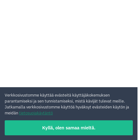
Verkkosivustomme käyttää evästeitä käyttäjäkokemuksen
parantamiseksi ja sen tunnistamiseksi, mistä kävijät tulevat meille.
Jatkamalla verkkosivustomme käyttöä hyväksyt evästeiden käytön ja
meidän
tietosuojakäytäntö
Kyllä, olen samaa mieltä.