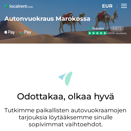
EUR
Autonvuokraus Marokossa
4.8 / 5
4509 reviews
Odottakaa, olkaa hyvä
Tutkimme paikallisten autovuokraamojen
tarjouksia löytääksemme sinulle
sopivimmat vaihtoehdot.