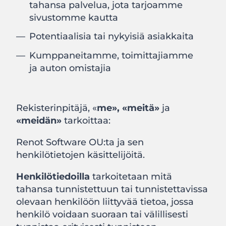
tahansa palvelua, jota tarjoamme
sivustomme kautta
Potentiaalisia tai nykyisiä asiakkaita
Kumppaneitamme, toimittajiamme
ja auton omistajia
Rekisterinpitäjä, «
me», «meitä»
ja
«meidän»
tarkoittaa:
Renot Software OU:ta ja sen
henkilötietojen käsittelijöitä.
Henkilötiedoilla
tarkoitetaan mitä
tahansa tunnistettuun tai tunnistettavissa
olevaan henkilöön liittyvää tietoa, jossa
henkilö voidaan suoraan tai välillisesti