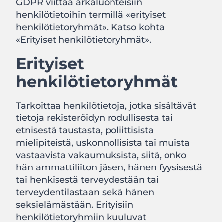
GDPR viittaa arkaluonteisiin
henkilötietoihin termillä «erityiset
henkilötietoryhmät». Katso kohta
«Erityiset henkilötietoryhmät».
Erityiset
henkilötietoryhmät
Tarkoittaa henkilötietoja, jotka sisältävät
tietoja rekisteröidyn rodullisesta tai
etnisestä taustasta, poliittisista
mielipiteistä, uskonnollisista tai muista
vastaavista vakaumuksista, siitä, onko
hän ammattiliiton jäsen, hänen fyysisestä
tai henkisestä terveydestään tai
terveydentilastaan sekä hänen
seksielämästään. Erityisiin
henkilötietoryhmiin kuuluvat