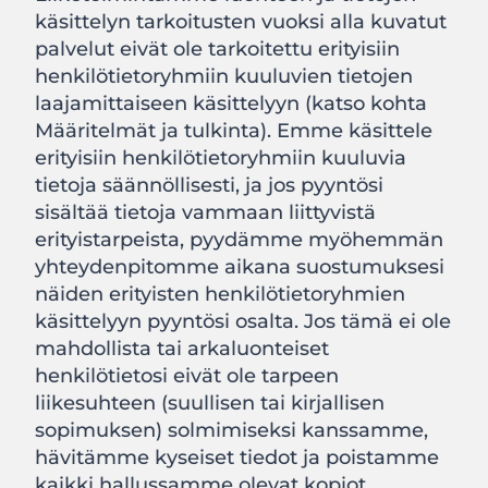
käsittelyn tarkoitusten vuoksi alla kuvatut
palvelut eivät ole tarkoitettu erityisiin
henkilötietoryhmiin kuuluvien tietojen
laajamittaiseen käsittelyyn (katso kohta
Määritelmät ja tulkinta). Emme käsittele
erityisiin henkilötietoryhmiin kuuluvia
tietoja säännöllisesti, ja jos pyyntösi
sisältää tietoja vammaan liittyvistä
erityistarpeista, pyydämme myöhemmän
yhteydenpitomme aikana suostumuksesi
näiden erityisten henkilötietoryhmien
käsittelyyn pyyntösi osalta. Jos tämä ei ole
mahdollista tai arkaluonteiset
henkilötietosi eivät ole tarpeen
liikesuhteen (suullisen tai kirjallisen
sopimuksen) solmimiseksi kanssamme,
hävitämme kyseiset tiedot ja poistamme
kaikki hallussamme olevat kopiot.