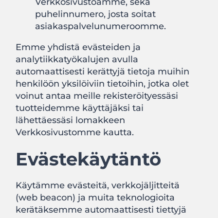
Verkkosivustoamme, sekä
puhelinnumero, josta soitat
asiakaspalvelunumeroomme.
Emme yhdistä evästeiden ja
analytiikkatyökalujen avulla
automaattisesti kerättyjä tietoja muihin
henkilöön yksilöiviin tietoihin, jotka olet
voinut antaa meille rekisteröityessäsi
tuotteidemme käyttäjäksi tai
lähettäessäsi lomakkeen
Verkkosivustomme kautta.
Evästekäytäntö
Käytämme evästeitä, verkkojäljitteitä
(web beacon) ja muita teknologioita
kerätäksemme automaattisesti tiettyjä