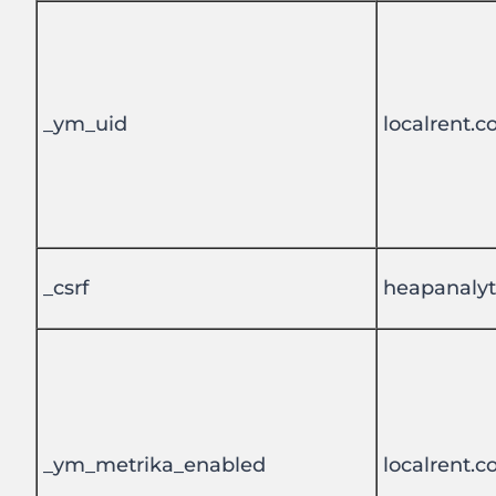
_ym_uid
localrent.
_csrf
heapanalyt
_ym_metrika_enabled
localrent.