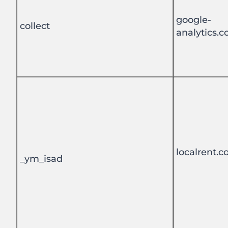
google-
collect
analytics.
localrent.
_ym_isad