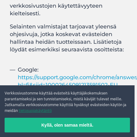
verkkosivustojen käytettävyyteen
kielteisesti.
Selainten valmistajat tarjoavat yleensä
ohjesivuja, jotka koskevat evästeiden
hallintaa heidän tuotteissaan. Lisätietoja
löydät esimerkiksi seuraavista osoitteista:
Google:
https://support.google.com/chrome/answer
hl=fi&sjid=10002645091213591502-EU
Verkkosivustomme käyttää evästeitä käyttäjäkokemuksen
Internet Explorer:
parantamiseksi ja sen tunnistamiseksi, mistä kävijät tulevat meille.
https://support.microsoft.com/fi-
Jatkamalla verkkosivustomme käyttöä hyväksyt evästeiden käytön ja
meidän
tietosuojakäytäntö
FI/topic/description-of-cookies-
ad01aa7e-66c9-8ab2-7898-
Kyllä, olen samaa mieltä.
6652c100999d