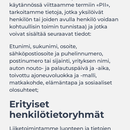
käytännössä viittaamme termiin «PII»,
tarkoitamme tietoja, jotka yksilöivät
henkilön tai joiden avulla henkilö voidaan
kohtuullisin toimin tunnistaa) ja jotka
voivat sisältää seuraavat tiedot:
Etunimi, sukunimi, osoite,
sähköpostiosoite ja puhelinnumero,
postinumero tai sijainti, yrityksen nimi,
auton nouto- ja palautuspäivä ja -aika,
toivottu ajoneuvoluokka ja -malli,
matkakohde, elämäntapa ja sosiaaliset
olosuhteet;
Erityiset
henkilötietoryhmät
Liiketoimintamme luonteen ja tietojen