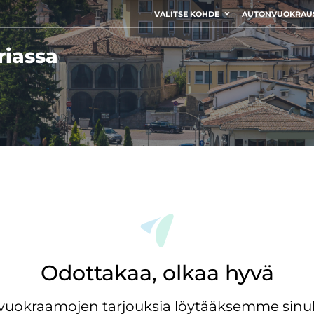
VALITSE KOHDE
AUTONVUOKRAU
riassa
Odottakaa, olkaa hyvä
ovuokraamojen tarjouksia löytääksemme sinul