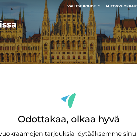
VALITSE KOHDE
AUTONVUOKRAU
issa
Odottakaa, olkaa hyvä
ovuokraamojen tarjouksia löytääksemme sinul