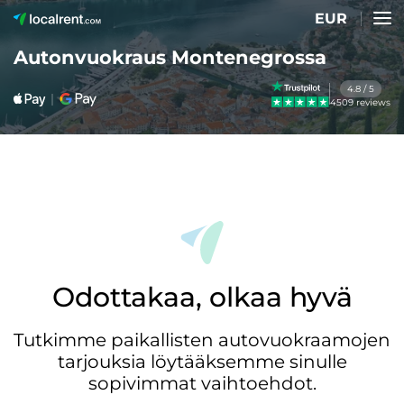
EUR
Autonvuokraus Montenegrossa
4.8 / 5
4509 reviews
Odottakaa, olkaa hyvä
Tutkimme paikallisten autovuokraamojen
tarjouksia löytääksemme sinulle
sopivimmat vaihtoehdot.