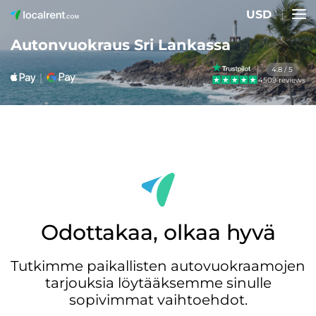
USD
Autonvuokraus Sri Lankassa
4.8 / 5
4509 reviews
Odottakaa, olkaa hyvä
Tutkimme paikallisten autovuokraamojen
tarjouksia löytääksemme sinulle
sopivimmat vaihtoehdot.