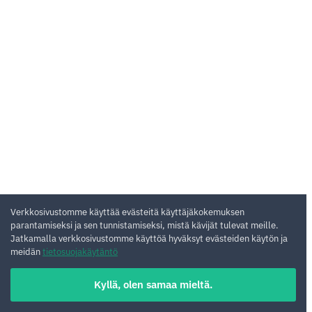
Verkkosivustomme käyttää evästeitä käyttäjäkokemuksen
parantamiseksi ja sen tunnistamiseksi, mistä kävijät tulevat meille.
Jatkamalla verkkosivustomme käyttöä hyväksyt evästeiden käytön ja
meidän
tietosuojakäytäntö
Kyllä, olen samaa mieltä.