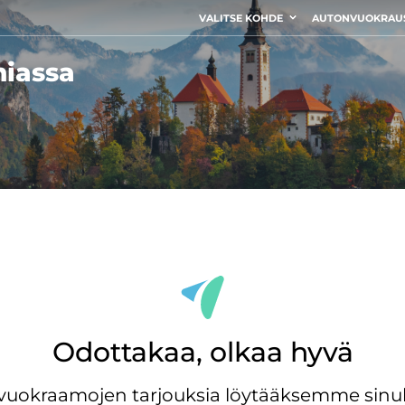
VALITSE KOHDE
AUTONVUOKRAU
niassa
Odottakaa, olkaa hyvä
ovuokraamojen tarjouksia löytääksemme sinul