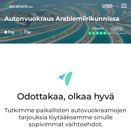
USD
Autonvuokraus Arabiemiirikunnissa
4.8 / 5
4509 reviews
Odottakaa, olkaa hyvä
Tutkimme paikallisten autovuokraamojen
tarjouksia löytääksemme sinulle
sopivimmat vaihtoehdot.