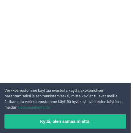
Verkkosivustomme käyttää evästeitä käyttäjäkokemuksen
parantamiseksi ja sen tunnistamiseksi, mistä kävijät tulevat meille.
Jatkamalla verkkosivustomme käyttöä hyväksyt evästeiden käytön ja
meidän
tietosuojakäytäntö
Kyllä, olen samaa mieltä.