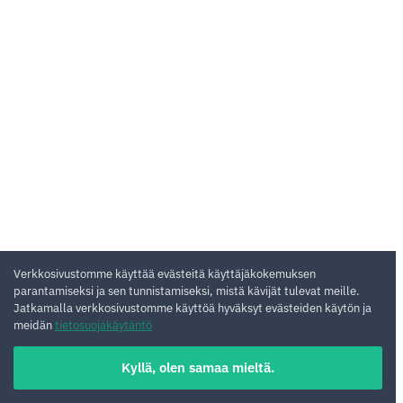
Verkkosivustomme käyttää evästeitä käyttäjäkokemuksen
parantamiseksi ja sen tunnistamiseksi, mistä kävijät tulevat meille.
Jatkamalla verkkosivustomme käyttöä hyväksyt evästeiden käytön ja
meidän
tietosuojakäytäntö
Kyllä, olen samaa mieltä.