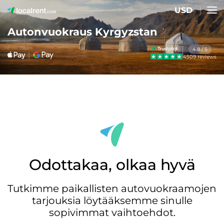
USD
Autonvuokraus Kyrgyzstan
4.8 / 5
4509 reviews
Odottakaa, olkaa hyvä
Tutkimme paikallisten autovuokraamojen
tarjouksia löytääksemme sinulle
sopivimmat vaihtoehdot.