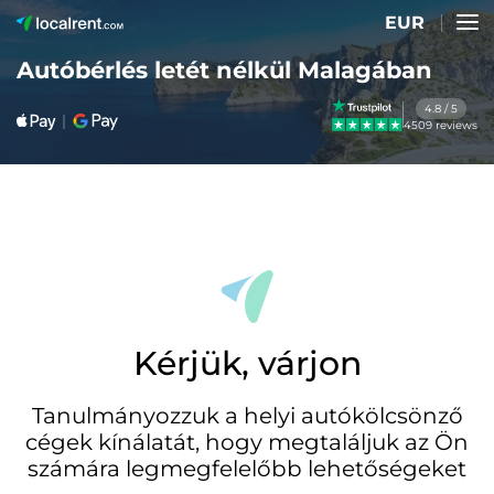
EUR
Autóbérlés letét nélkül Malagában
4.8 / 5
4509 reviews
Kérjük, várjon
Tanulmányozzuk a helyi autókölcsönző
cégek kínálatát, hogy megtaláljuk az Ön
számára legmegfelelőbb lehetőségeket