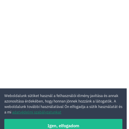
Weboldalunk sütiket használ a felhasználói élmény javítása és annak
azonosítása érdekében, hogy honnan jönnek hozzánk a látogatók. A
weboldalunk további használatával Ön elfogadja a sütik használatát és
a mi
adatvédelmi szabályzatunkat
Igen, elfogadom