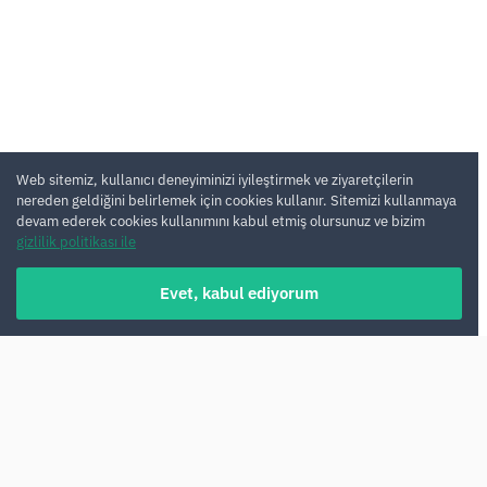
Web sitemiz, kullanıcı deneyiminizi iyileştirmek ve ziyaretçilerin
nereden geldiğini belirlemek için cookies kullanır. Sitemizi kullanmaya
devam ederek cookies kullanımını kabul etmiş olursunuz ve bizim
gizlilik politikası ile
Evet, kabul ediyorum