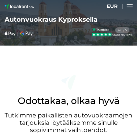
EUR
Autonvuokraus Kyproksella
4.8 / 5
4509 reviews
Odottakaa, olkaa hyvä
Tutkimme paikallisten autovuokraamojen
tarjouksia löytääksemme sinulle
sopivimmat vaihtoehdot.