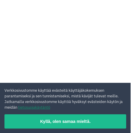
Verkkosivustomme käyttää evästeitä käyttäjäkokemuksen
parantamiseksi ja sen tunnistamiseksi, mistä kävijät tulevat meille.
Jatkamalla verkkosivustomme käyttöä hyväksyt evästeiden käytön ja
meidän
tietosuojakäytäntö
Kyllä, olen samaa mieltä.