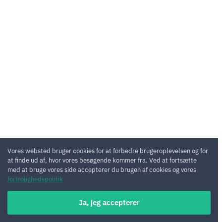
Vores websted bruger cookies for at forbedre brugeroplevelsen og for
at finde ud af, hvor vores besøgende kommer fra. Ved at fortsætte
med at bruge vores side accepterer du brugen af cookies og vores
fortrolighedspolitik
Ja, jeg accepterer