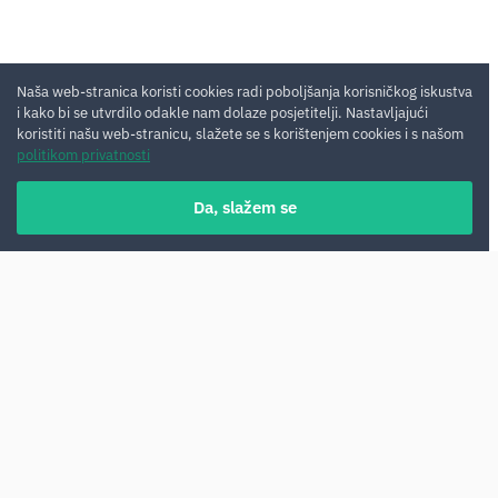
Naša web-stranica koristi cookies radi poboljšanja korisničkog iskustva
i kako bi se utvrdilo odakle nam dolaze posjetitelji. Nastavljajući
koristiti našu web-stranicu, slažete se s korištenjem cookies i s našom
politikom privatnosti
Da, slažem se