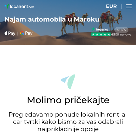
EUR
Najam automobila u Maroku
4.8 / 5
4509 reviews
Molimo pričekajte
Pregledavamo ponude lokalnih rent-a-
car tvrtki kako bismo za vas odabrali
najprikladnije opcije