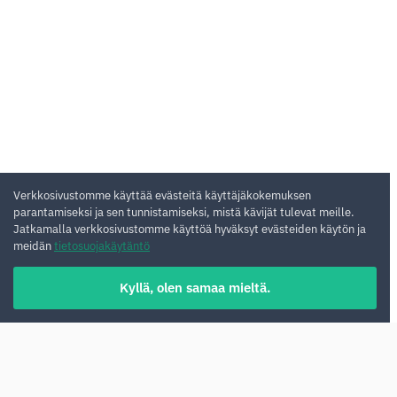
Verkkosivustomme käyttää evästeitä käyttäjäkokemuksen
parantamiseksi ja sen tunnistamiseksi, mistä kävijät tulevat meille.
Jatkamalla verkkosivustomme käyttöä hyväksyt evästeiden käytön ja
meidän
tietosuojakäytäntö
Kyllä, olen samaa mieltä.