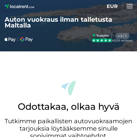
EUR
Auton vuokraus ilman talletusta
Maltalla
4.8 / 5
4509 reviews
Odottakaa, olkaa hyvä
Tutkimme paikallisten autovuokraamojen
tarjouksia löytääksemme sinulle
sopivimmat vaihtoehdot.