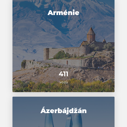
Arménie
411
vozů
Ázerbájdžán