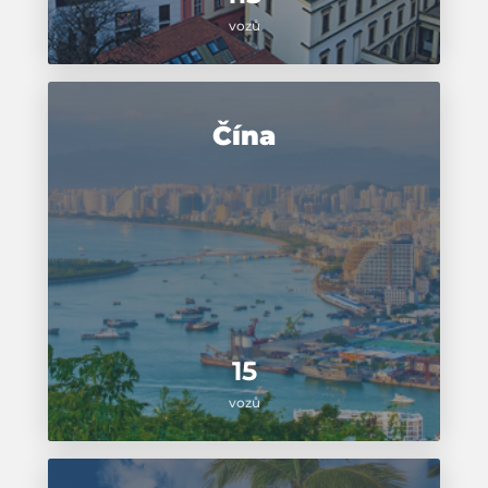
vozů
Čína
15
vozů