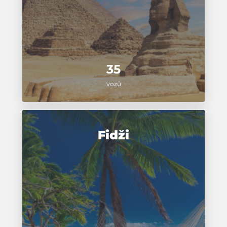
35
vozů
Fidži