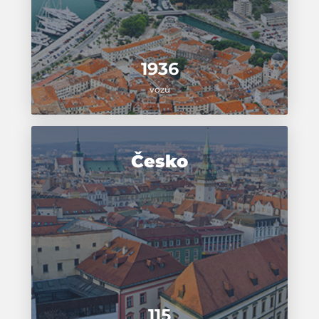
1936
vozů
Česko
115