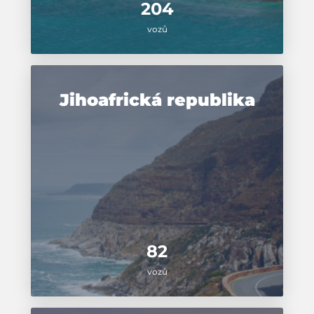
204
vozů
Jihoafrická republika
82
vozů