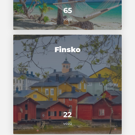
65
vozů
Finsko
22
vozů