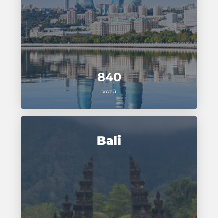
840
vozů
Bali