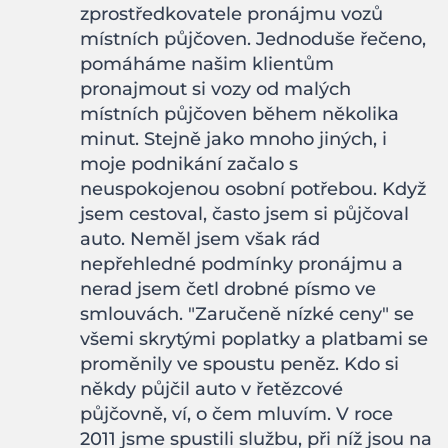
zprostředkovatele pronájmu vozů
místních půjčoven. Jednoduše řečeno,
pomáháme našim klientům
pronajmout si vozy od malých
místních půjčoven během několika
minut. Stejně jako mnoho jiných, i
moje podnikání začalo s
neuspokojenou osobní potřebou. Když
jsem cestoval, často jsem si půjčoval
auto. Neměl jsem však rád
nepřehledné podmínky pronájmu a
nerad jsem četl drobné písmo ve
smlouvách. "Zaručeně nízké ceny" se
všemi skrytými poplatky a platbami se
proměnily ve spoustu peněz. Kdo si
někdy půjčil auto v řetězcové
půjčovně, ví, o čem mluvím. V roce
2011 jsme spustili službu, při níž jsou na