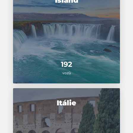
Island
192
vozů
Itálie