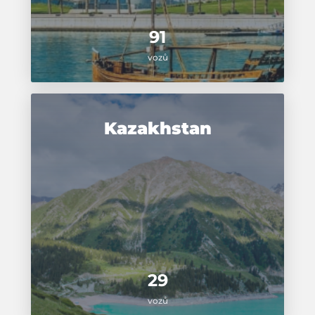
91
vozů
Kazakhstan
29
vozů