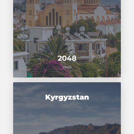
2048
vozů
Kyrgyzstan