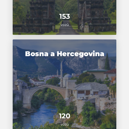
153
vozů
Bosna a Hercegovina
120
vozů