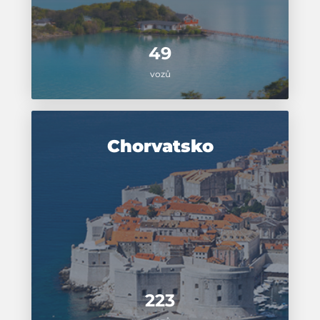
49
vozů
Chorvatsko
223