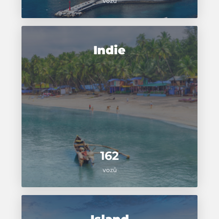
vozů
Indie
162
vozů