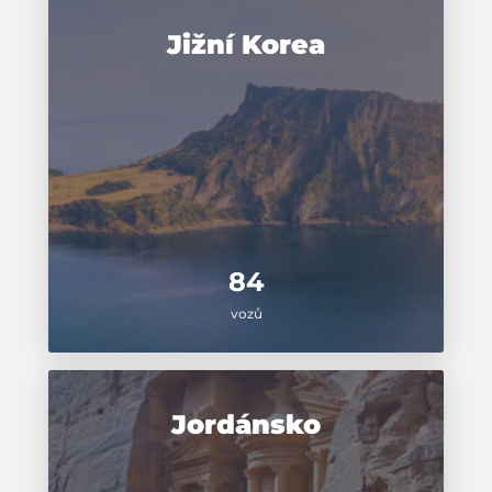
Jižní Korea
84
vozů
Jordánsko