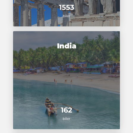
1553
biler
India
162
biler