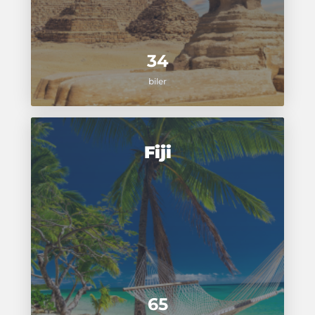
34
biler
Fiji
65