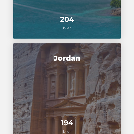
204
biler
Jordan
194
biler