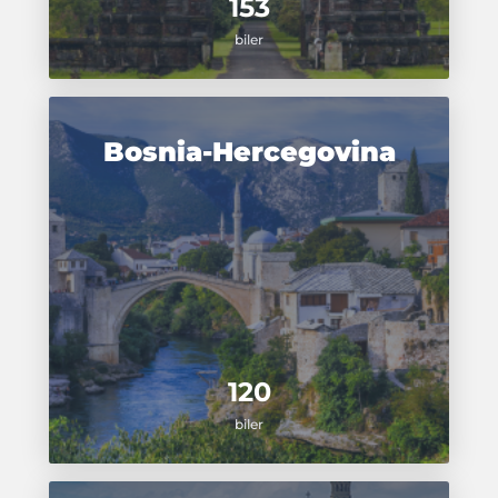
153
biler
Bosnia-Hercegovina
120
biler