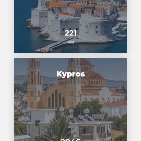
221
biler
Kypros