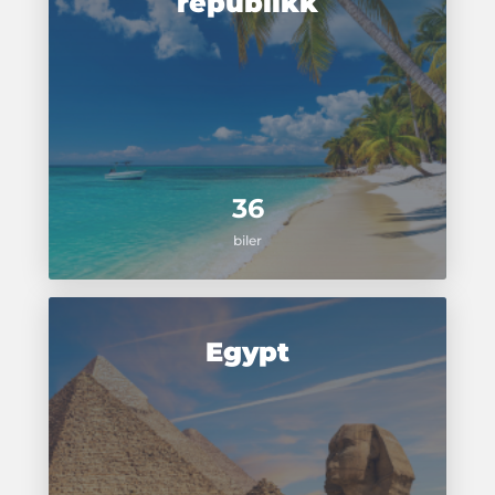
republikk
36
biler
Egypt