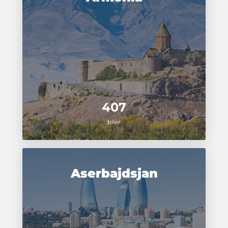
407
biler
Aserbajdsjan