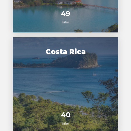
49
biler
Costa Rica
40
biler