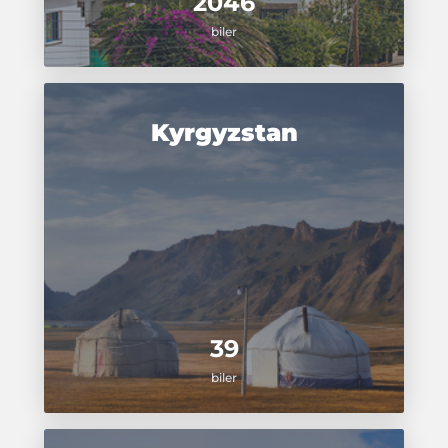
2046
biler
Kyrgyzstan
39
biler