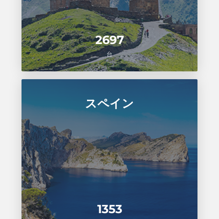
2697
台
スペイン
1353