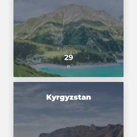
29
台
Kyrgyzstan