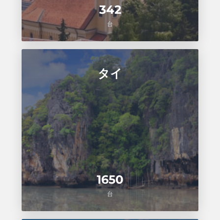
342
台
タイ
1650
台