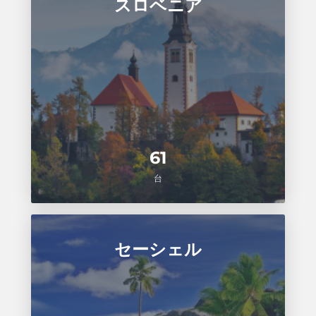
スロベニア
61
台
セーシェル