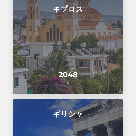
キプロス
2048
台
ギリシャ