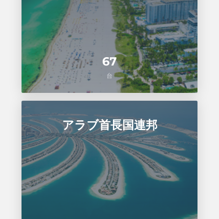
67
台
アラブ首長国連邦