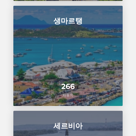
생마르탱
266
자동차
세르비아