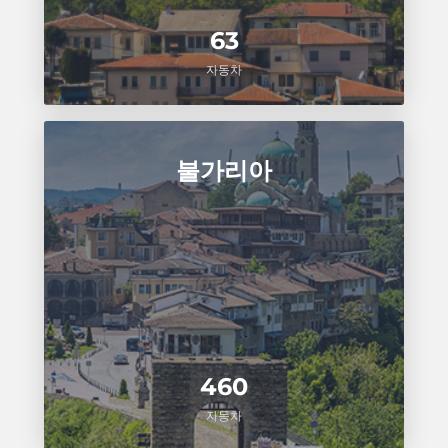
63
자동차
불가리아
460
자동차