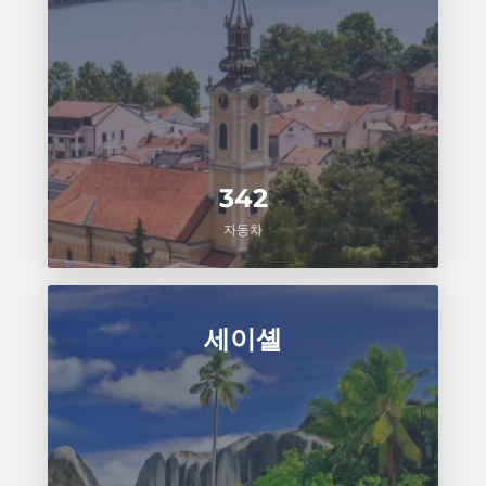
342
자동차
세이셸