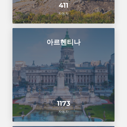
411
자동차
아르헨티나
1173
자동차