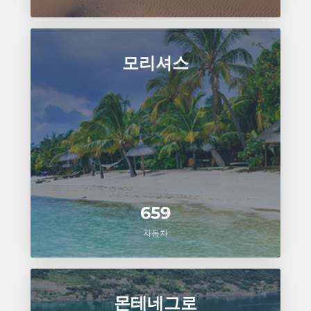
모리셔스
659
자동차
몬테네그로