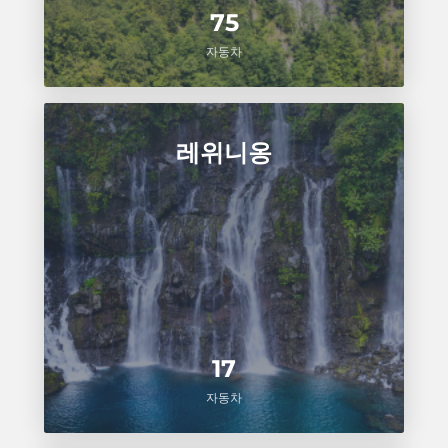
75
자동차
레위니옹
17
자동차