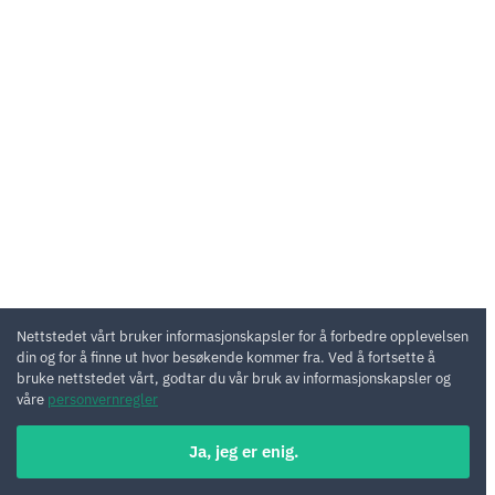
Nettstedet vårt bruker informasjonskapsler for å forbedre opplevelsen
din og for å finne ut hvor besøkende kommer fra. Ved å fortsette å
bruke nettstedet vårt, godtar du vår bruk av informasjonskapsler og
våre
personvernregler
Ja, jeg er enig.