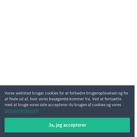
Vores websted bruger cookies for at forbedre brugeroplevelsen og for
at finde ud af, hvor vores besøgende kommer fra. Ved at fortsætte
med at bruge vores side accepterer du brugen af cookies og vores
fortrolighedspolitik
Ja, jeg accepterer