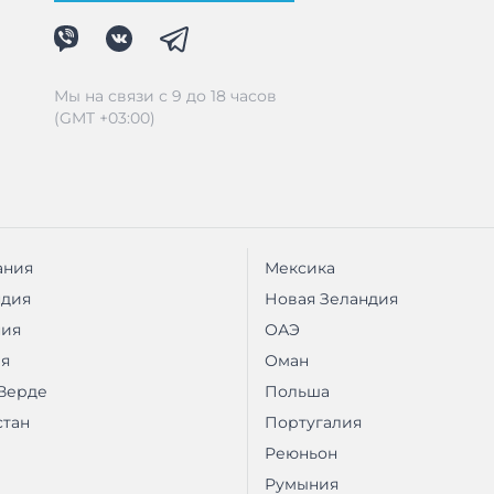
Мы на связи с 9 до 18 часов
(GMT +03:00)
ания
Мексика
ндия
Новая Зеландия
ния
ОАЭ
я
Оман
Верде
Польша
стан
Португалия
Реюньон
Румыния