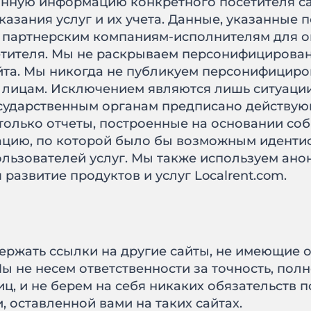
нную информацию конкретного посетителя са
азания услуг и их учета. Данные, указанные 
 партнерским компаниям-исполнителям для о
етителя. Мы не раскрываем персонифицирова
айта. Мы никогда не публикуем персонифици
м лицам. Исключением являются лишь ситуации
ударственным органам предписано действую
только отчеты, построенные на основании со
ацию, по которой было бы возможным иденти
ьзователей услуг. Мы также используем ано
 развитие продуктов и услуг Localrent.com.
держать ссылки на другие сайты, не имеющие
 не несем ответственности за точность, полн
ц, и не берем на себя никаких обязательств 
оставленной вами на таких сайтах.