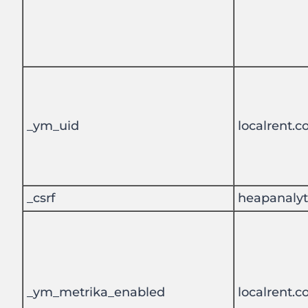
_ym_uid
localrent.
_csrf
heapanalyt
_ym_metrika_enabled
localrent.