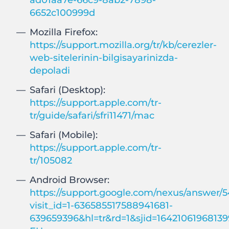
ad01aa7e-66c9-8ab2-7898-
6652c100999d
Mozilla Firefox:
https://support.mozilla.org/tr/kb/cerezler-
web-sitelerinin-bilgisayarinizda-
depoladi
Safari (Desktop):
https://support.apple.com/tr-
tr/guide/safari/sfri11471/mac
Safari (Mobile):
https://support.apple.com/tr-
tr/105082
Android Browser:
https://support.google.com/nexus/answer/
visit_id=1-636585517588941681-
639659396&hl=tr&rd=1&sjid=1642106196813