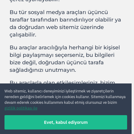
Bu tür sosyal medya araçları üçüncü
taraflar tarafından barındırılıyor olabilir ya
da doğrudan web sitemiz üzerinde
çalışabilir.
Bu araçlar aracılığıyla herhangi bir kişisel
bilgi paylaşmayı seçerseniz, bu bilgileri
bize değil, doğrudan üçüncü tarafa
sağladığınızı unutmayın.
Bu araçlarla olan etkileşimleriniz, bizim
değil, ilgili sosyal medya platformlarının
Web sitemiz, kullanıcı deneyiminizi iyileştirmek ve ziyaretçilerin
nereden geldiğini belirlemek için cookies kullanır. Sitemizi kullanmaya
gizlilik politikalarına tabidir.
devam ederek cookies kullanımını kabul etmiş olursunuz ve bizim
gizlilik politikası ile
Örneğin, “Facebook Beğen” butonunu
kullanabilmeniz için Facebook hesabınıza
Evet, kabul ediyorum
giriş yapmış olmanız gerekir. Bu butona
bastığınızda işlem Facebook geçmişinizle