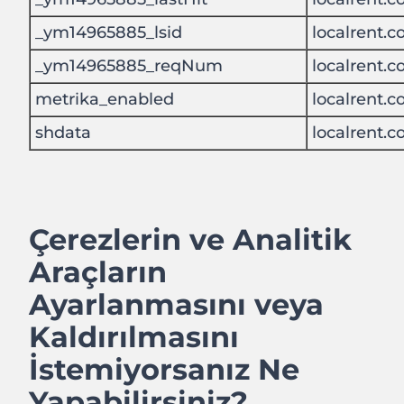
_ym14965885_lsid
localrent.
_ym14965885_reqNum
localrent.
metrika_enabled
localrent.
shdata
localrent.
Çerezlerin ve Analitik
Araçların
Ayarlanmasını veya
Kaldırılmasını
İstemiyorsanız Ne
Yapabilirsiniz?