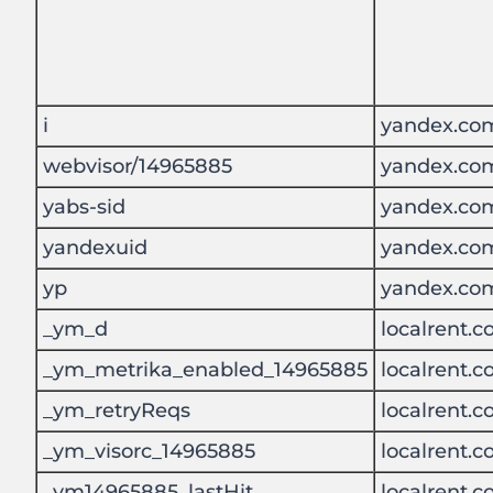
i
yandex.co
webvisor/14965885
yandex.co
yabs-sid
yandex.co
yandexuid
yandex.co
yp
yandex.co
_ym_d
localrent.
_ym_metrika_enabled_14965885
localrent.
_ym_retryReqs
localrent.
_ym_visorc_14965885
localrent.
_ym14965885_lastHit
localrent.