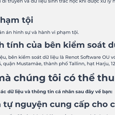
 di truyền và dữ liệu sinh trắc học khi được xử 
phạm tội
ản án hình sự và hành vi phạm tội.
nh tính của bên kiểm soát dữ
ệu, bên kiểm soát dữ liệu là Renot Software OU v
5, quận Mustamäe, thành phố Tallinn, hạt Harju, 12
mà chúng tôi có thể thu
các dữ liệu và thông tin cá nhân sau đây về bạn:
n tự nguyện cung cấp cho c