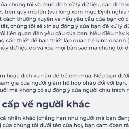
ủa chúng tôi và mục đích xử lý dữ liệu, các dịc
t trên quy mô lớn (vui lòng xem mục Định nghĩa v
t cách thường xuyên và nếu yêu cầu của bạn có c
 tật, chúng tôi sẽ xin sự đồng ý của bạn để xử lý 
 tôi liên quan đến yêu cầu của bạn. Nếu điều này 
 cần thiết để bạn thiết lập quan hệ kinh doanh 
 hủy dữ liệu đó và xóa mọi bản sao mà chúng tôi đ
 hoặc dịch vụ nào để trẻ em mua. Nếu bạn dưới 1
ham gia của người giám hộ hợp pháp đối với bạn.
tuổi mà không có sự đồng ý của người chịu trách 
 cấp về người khác
c cá nhân khác (chẳng hạn như người mà bạn đan
ị của chúng tôi dưới tên của họ), bạn cam đoan rằ