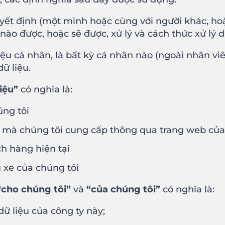
yết định (một mình hoặc cùng với người khác, ho
ào được, hoặc sẽ được, xử lý và cách thức xử lý dữ
liệu cá nhân, là bất kỳ cá nhân nào (ngoài nhân vi
ữ liệu.
iệu”
có nghĩa là:
úng tôi
o mà chúng tôi cung cấp thông qua trang web củ
h hàng hiện tại
 xe của chúng tôi
“cho chúng tôi”
và
“của chúng tôi”
có nghĩa là:
ữ liệu của công ty này;