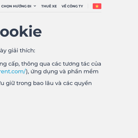
CHỌN HƯỚNG ĐI
THUÊ XE
VỀ CÔNG TY
cookie
y giải thích:
ng cấp, thông qua các tương tác của
rent.com/
), ứng dụng và phần mềm
ưu giữ trong bao lâu và các quyền