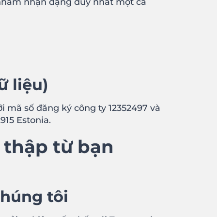
lý nhằm nhận dạng duy nhất một cá
 liệu)
ới mã số đăng ký công ty 12352497 và
915 Estonia.
 thập từ bạn
húng tôi