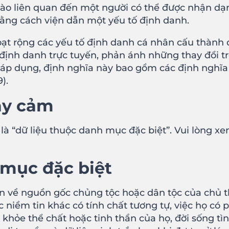
 nào liên quan đến một người có thể được nhận dạ
à bằng cách viện dẫn một yếu tố định danh.
ạt rộng các yếu tố định danh cá nhân cấu thành d
tố định danh trực tuyến, phản ánh những thay đổi 
i áp dụng, định nghĩa này bao gồm các định nghĩ
).
ạy cảm
là “dữ liệu thuộc danh mục đặc biệt”. Vui lòng x
 mục đặc biệt
n về nguồn gốc chủng tộc hoặc dân tộc của chủ th
c niềm tin khác có tính chất tương tự, việc họ có
 khỏe thể chất hoặc tinh thần của họ, đời sống tì