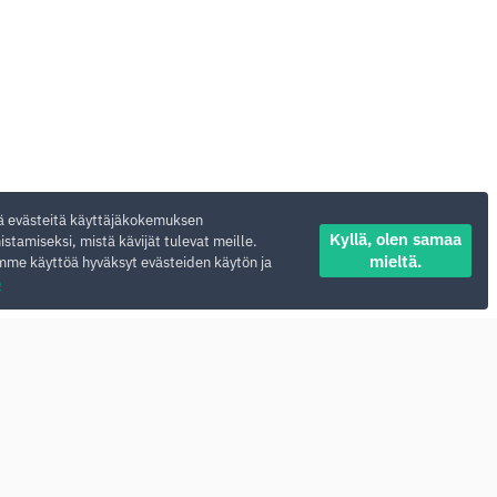
 evästeitä käyttäjäkokemuksen
Kyllä, olen samaa
stamiseksi, mistä kävijät tulevat meille.
mieltä.
mme käyttöä hyväksyt evästeiden käytön ja
ö