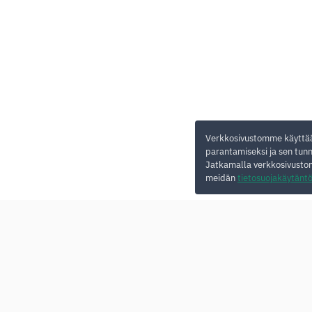
Verkkosivustomme käyttää
parantamiseksi ja sen tunni
Jatkamalla verkkosivusto
meidän
tietosuojakäytänt