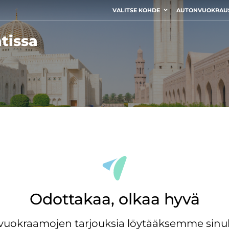
VALITSE KOHDE
AUTONVUOKRAU
tissa
Odottakaa, olkaa hyvä
ovuokraamojen tarjouksia löytääksemme sinul