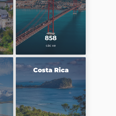
858
các xe
Costa Rica