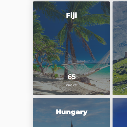
Fiji
65
các xe
Hungary