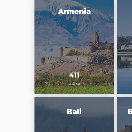
Armenia
411
các xe
Bali