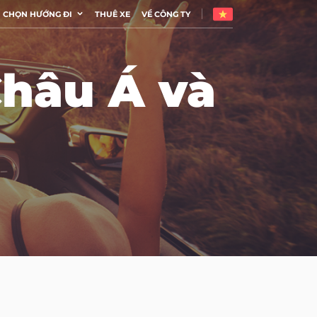
CHỌN HƯỚNG ĐI
THUÊ XE
VỀ CÔNG TY
Châu Á và