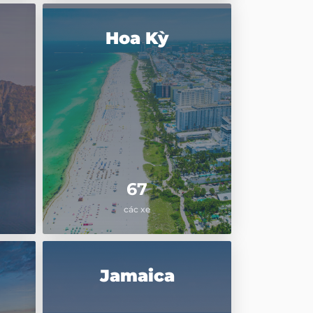
Hoa Kỳ
67
các xe
Jamaica