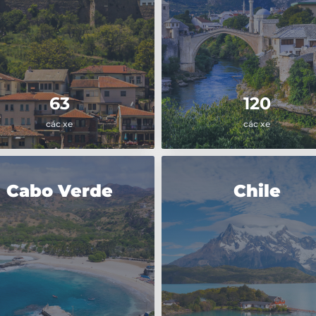
63
120
các xe
các xe
Cabo Verde
Chile