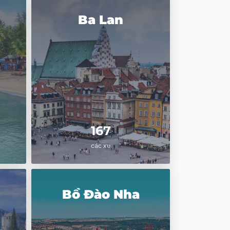
Ba Lan
167
các xe
Bồ Đào Nha