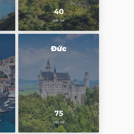
40
các xe
Đức
75
các xe