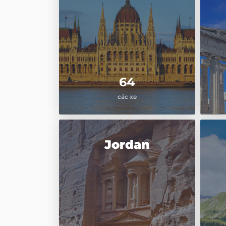
64
các xe
Jordan