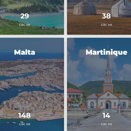
29
38
các xe
các xe
Malta
Martinique
148
14
các xe
các xe