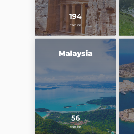
194
các xe
Malaysia
56
các xe