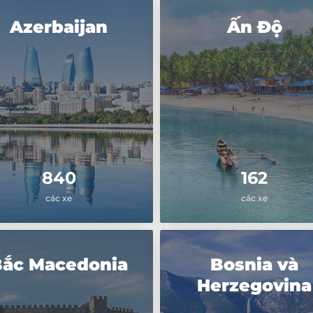
Azerbaijan
Ấn Độ
840
162
các xe
các xe
Bắc Macedonia
Bosnia và
Herzegovina