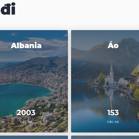
đi
Albania
Áo
2003
153
các xe
các xe