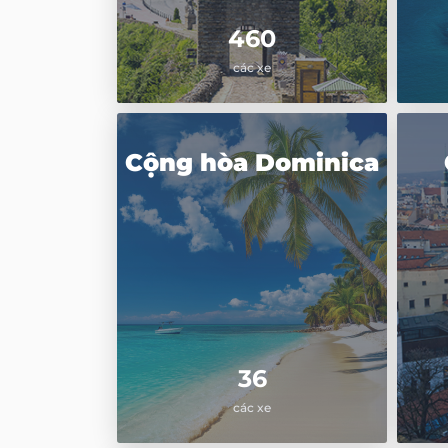
460
các xe
Cộng hòa Dominica
36
các xe