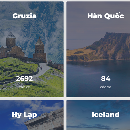
Gruzia
Hàn Quốc
2692
84
các xe
các xe
Hy Lạp
Iceland