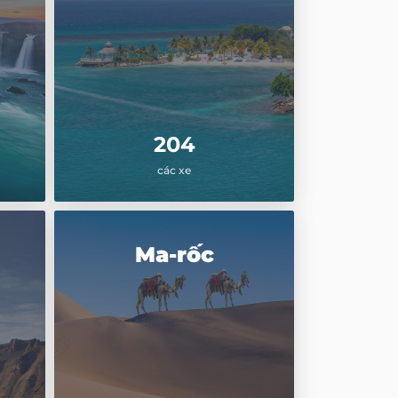
204
các xe
Ma-rốc