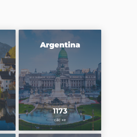
Argentina
1173
các xe