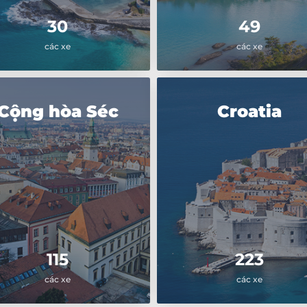
30
49
các xe
các xe
Cộng hòa Séc
Croatia
115
223
các xe
các xe