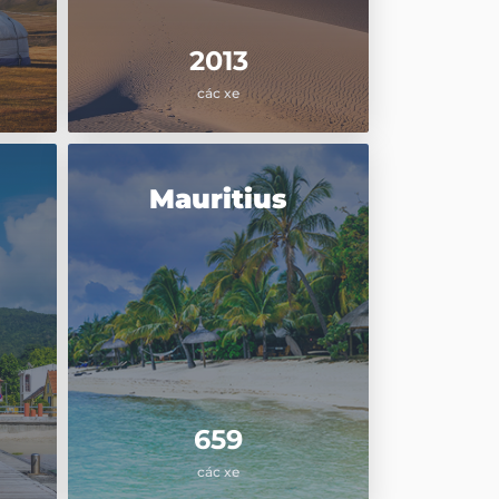
2013
các xe
Mauritius
659
các xe