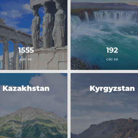
1555
192
các xe
các xe
Kazakhstan
Kyrgyzstan