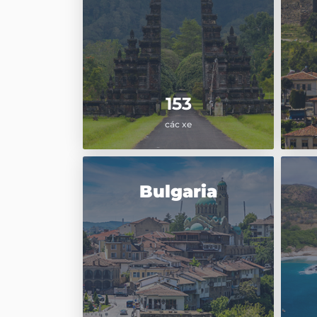
153
các xe
Bulgaria