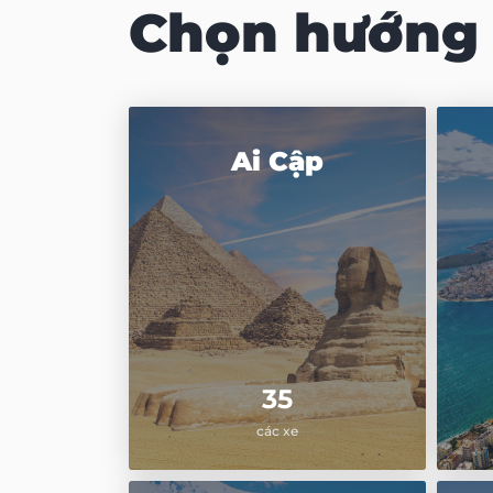
Chọn hướng 
Ai Cập
35
các xe