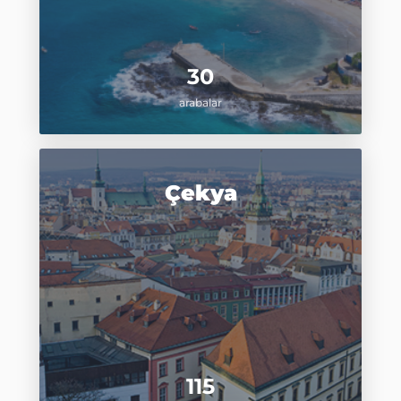
30
arabalar
Çekya
115