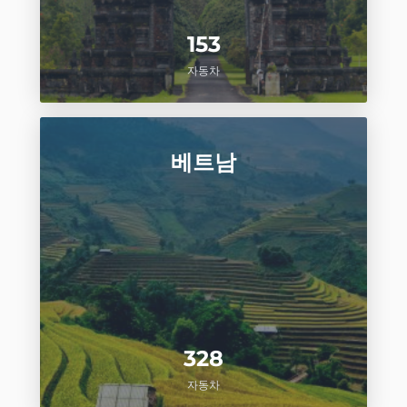
153
자동차
베트남
328
자동차