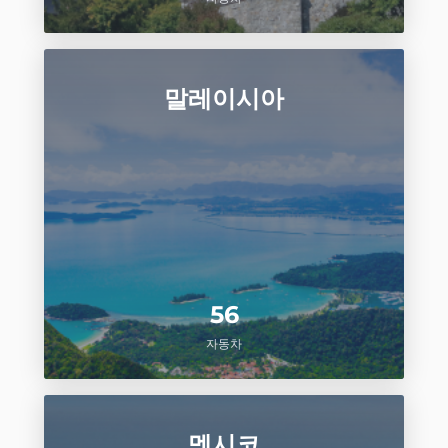
말레이시아
56
자동차
멕시코