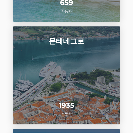
659
자동차
몬테네그로
1935
자동차