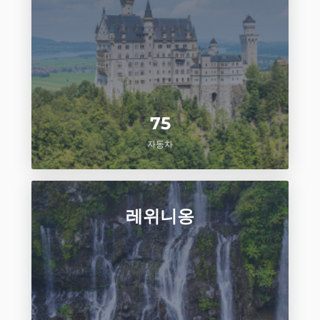
75
자동차
레위니옹