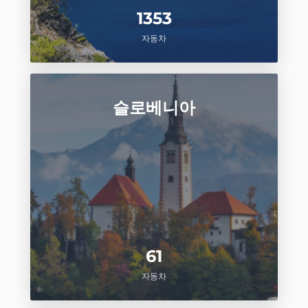
1353
자동차
슬로베니아
61
자동차