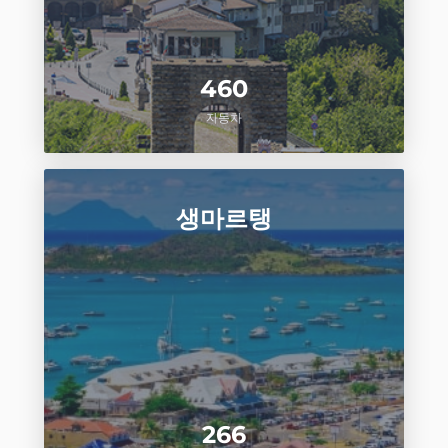
460
자동차
생마르탱
266