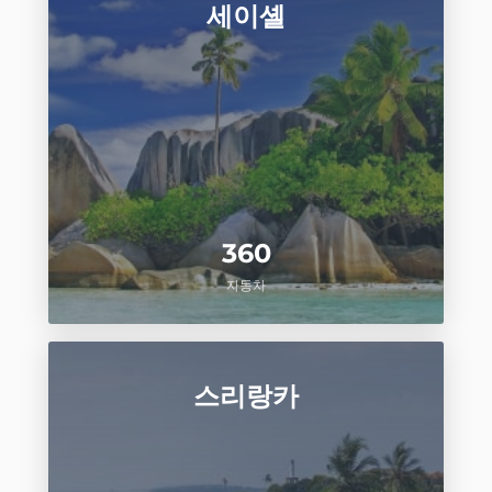
세이셸
360
자동차
스리랑카