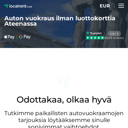
EUR
Auton vuokraus ilman luottokorttia
Ateenassa
4.8 / 5
4509 reviews
Odottakaa, olkaa hyvä
Tutkimme paikallisten autovuokraamojen
tarjouksia löytääksemme sinulle
sopivimmat vaihtoehdot.