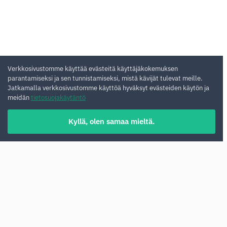
Verkkosivustomme käyttää evästeitä käyttäjäkokemuksen
parantamiseksi ja sen tunnistamiseksi, mistä kävijät tulevat meille.
Jatkamalla verkkosivustomme käyttöä hyväksyt evästeiden käytön ja
meidän
tietosuojakäytäntö
Kyllä, olen samaa mieltä.