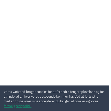
Vores websted bruger cookies for at forbedre brugeroplevelsen og for
at finde ud af, hvor vores besøgende kommer fra. Ved at fortsætte
med at bruge vores side accepterer du brugen af cookies og vores
fortrolighedspolitik