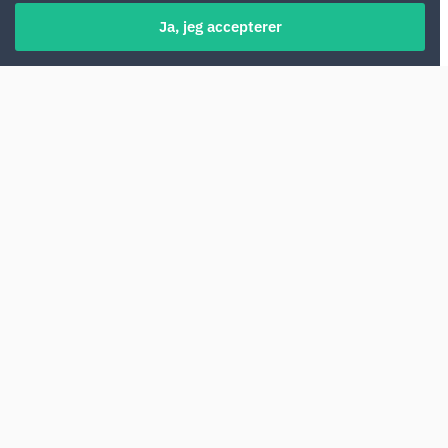
Ja, jeg accepterer
Klassisk billeje i Athen kræver ofte et
kreditkort med en høj grænse. Mange
udlejningsfirmaer i Grækenland ændrer dog
reglerne og giver nu mulighed for at leje