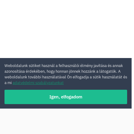
Weboldalunk sütiket használ a felhasználói élmény javítása és annak
azonosítása érdekében, hogy honnan jönnek hozzánk a látogatók. A
weboldalunk további használatával Ön elfogadja a sütik használatát és
a mi
adatvédelmi szabályzatunkat
Igen, elfogadom