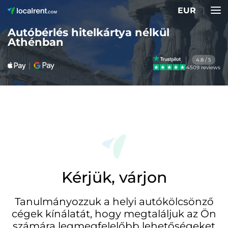
EUR
Autóbérlés hitelkártya nélkül
Athénban
4.8 / 5
4509 reviews
Kérjük, várjon
Tanulmányozzuk a helyi autókölcsönző
cégek kínálatát, hogy megtaláljuk az Ön
számára legmegfelelőbb lehetőségeket