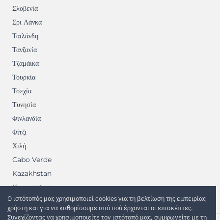
Σλοβενία
Σρι Λάνκα
Ταϊλάνδη
Τανζανία
Τζαμάικα
Τουρκία
Τσεχία
Τυνησία
Φινλανδία
Φίτζι
Χιλή
Cabo Verde
Kazakhstan
Kyrgyzstan
Ο ιστότοπός μας χρησιμοποιεί cookies για τη βελτίωση της εμπειρίας
Martinique
χρήστη και για να καθορίσουμε από πού έρχονται οι επισκέπτες.
Συνεχίζοντας να χρησιμοποιείτε τον ιστότοπό μας, συμφωνείτε με τη