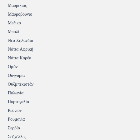
Μαυρίκιος
Μαυροβούνιο
Μεξικό
Μπαλί
Νέα Ζηλανδία
Νότια Αφρική
Νότια Κορέα
Ομάν
Ουγγαρία
Ουζμπεκιστάν
Πολωνία
Πορτογαλία
Ρεϋνιόν
Ρουμανία
Σερβία
Σεϋχέλλες