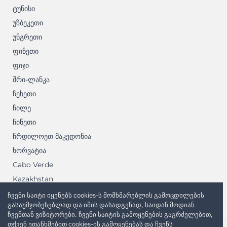
ტუნისი
უზბეკეთი
უნგრეთი
ფინეთი
ფიჯი
შრი-ლანკა
ჩეხეთი
ჩილე
ჩინეთი
ჩრდილოეთ მაკედონია
ხორვატია
Cabo Verde
Kazakhstan
Kyrgyzstan
ჩვენი საიტი იყენებს cookies-ს მომხმარებლის გამოცდილების
გასაუმჯობესებლად და იმის დასადგენად, საიდან მოდიან
Martinique
ჩვენთან ვიზიტორები. ჩვენი საიტის გამოყენების გაგრძელებით,
თქვენ ეთანხმებით cookies-ის გამოყენებას და ჩვენს