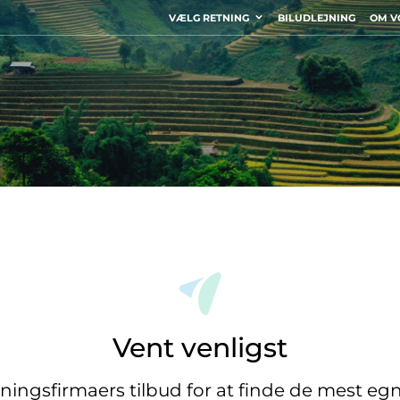
VÆLG RETNING
BILUDLEJNING
OM V
Vent venligst
jningsfirmaers tilbud for at finde de mest eg