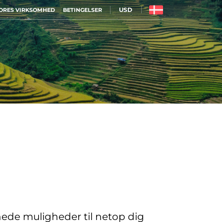
USD
ORES VIRKSOMHED
BETINGELSER
nede muligheder til netop dig