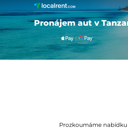
Pronájem aut v Tanza
Prozkoumáme nabídku mí