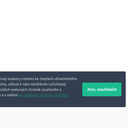
vají soubory cookies ke zlepšení uživatelského
místa, odkud k nám návštěvníci přicházejí.
Ano, souhlasím
našich webových stránek souhlasíte s
 a s našimi
se zásadami ochrany osobních