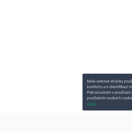
Naše webové stránky použí
komfortu a k identifikaci 
Pokračováním v používání 
používáním souborů cookie
údajů