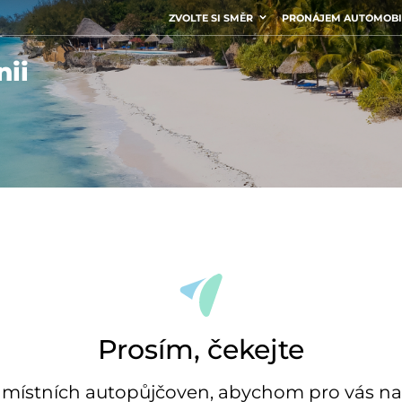
ZVOLTE SI SMĚR
PRONÁJEM AUTOMOB
nii
Prosím, čekejte
stních autopůjčoven, abychom pro vás našl