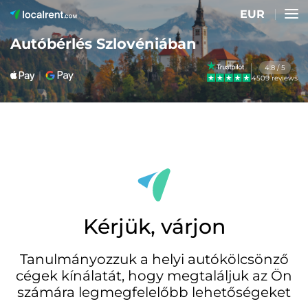
EUR
Autóbérlés Szlovéniában
4.8 / 5
4509 reviews
Kérjük, várjon
Tanulmányozzuk a helyi autókölcsönző
cégek kínálatát, hogy megtaláljuk az Ön
számára legmegfelelőbb lehetőségeket