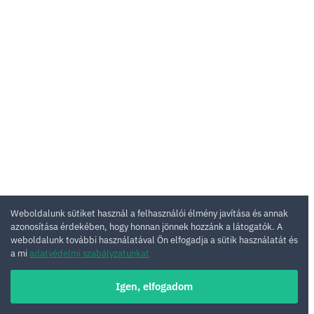
Weboldalunk sütiket használ a felhasználói élmény javítása és annak
azonosítása érdekében, hogy honnan jönnek hozzánk a látogatók. A
weboldalunk további használatával Ön elfogadja a sütik használatát és
a mi
adatvédelmi szabályzatunkat
Igen, elfogadom