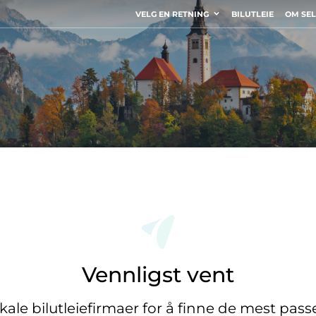
VELG EN RETNING
BILUTLEIE
OM SE
Vennligst vent
okale bilutleiefirmaer for å finne de mest pas