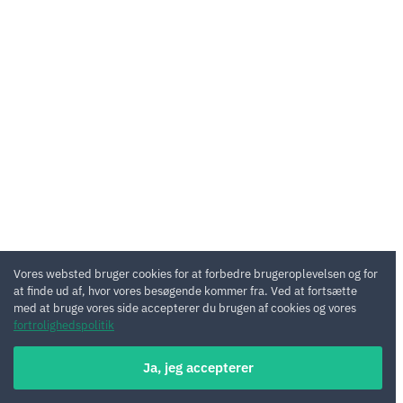
Vores websted bruger cookies for at forbedre brugeroplevelsen og for
at finde ud af, hvor vores besøgende kommer fra. Ved at fortsætte
med at bruge vores side accepterer du brugen af cookies og vores
fortrolighedspolitik
Ja, jeg accepterer