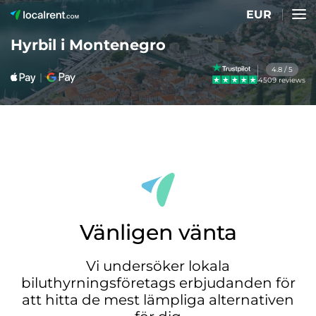
EUR
Hyrbil i Montenegro
4.8 / 5
4509 reviews
Vänligen vänta
Vi undersöker lokala
biluthyrningsföretags erbjudanden för
att hitta de mest lämpliga alternativen