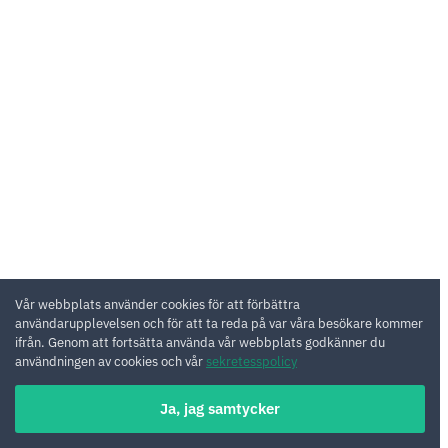
Vår webbplats använder cookies för att förbättra
användarupplevelsen och för att ta reda på var våra besökare kommer
ifrån. Genom att fortsätta använda vår webbplats godkänner du
användningen av cookies och vår
sekretesspolicy
Ja, jag samtycker