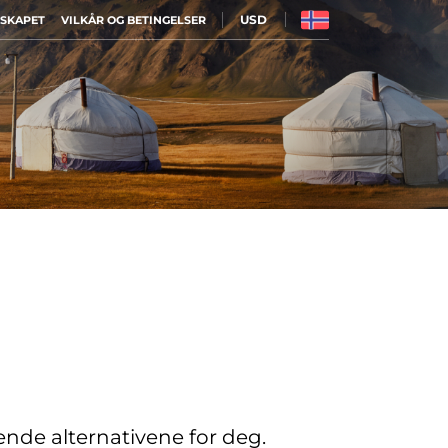
USD
LSKAPET
VILKÅR OG BETINGELSER
sende alternativene for deg.