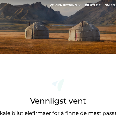
VELG EN RETNING
BILUTLEIE
OM SE
Vennligst vent
okale bilutleiefirmaer for å finne de mest pas